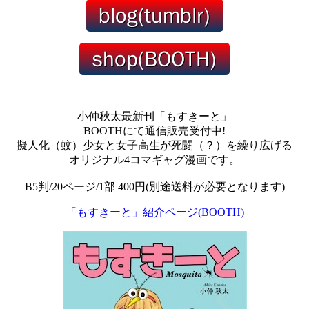
小仲秋太最新刊「もすきーと」
BOOTHにて通信販売受付中!
擬人化（蚊）少女と女子高生が死闘（？）を繰り広げる
オリジナル4コマギャグ漫画です。
B5判/20ページ/1部 400円(別途送料が必要となります)
「もすきーと」紹介ページ(BOOTH)