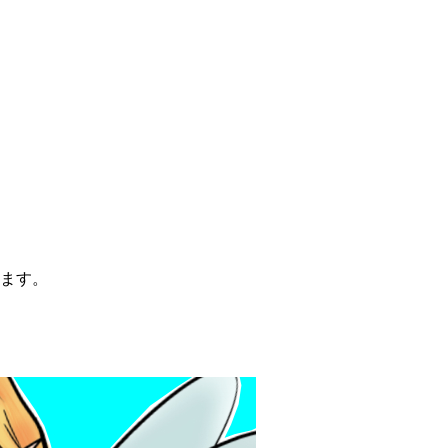
。
ます。