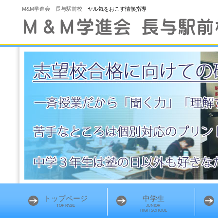
M&M学進会 長与駅前校
ヤル気をおこす情熱指導
トップページ
中学生
TOP PAGE
JUNIOR
HIGH SCHOOL