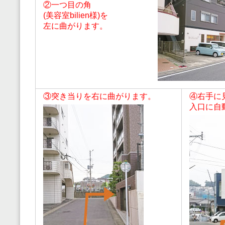
②一つ目の角
(美容室bilien様)を
左に曲がります。
③突き当りを右に曲がります。
④右手に
入口に自